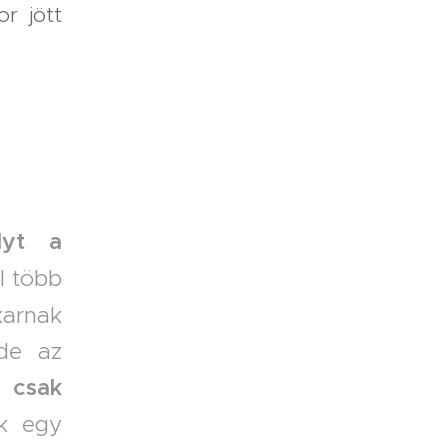
r jött
lyt a
l több
arnak
 de az
 csak
k egy