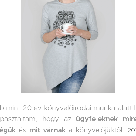
b mint 20 év könyvelőirodai munka alatt 
apasztaltam, hogy az
ügyfeleknek
mir
ségü
k és
mit várnak
a könyvelőjüktől.
20