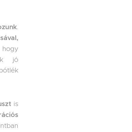
ozunk
.
sával,
hogy
ak jó
ótlék
uszt
is
rációs
ontban