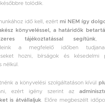
 későbbre tolódik.
munkához idő kell, ezért
mi NEM így dolg
kész könyveléssel, a határidők betartá
szeres tájékoztatással
segítünk
, 
eleink a megfelelő időben tudjan
éseket hozni, bírságok és késedelmi p
s nélkül.
tnénk a könyvelési szolgáltatáson kívül
pl
tani, ezért igény szerint az
adminiszt
et is átvállaljuk
. Előre megbeszélt időp