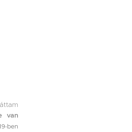
láttam
e van
19-ben