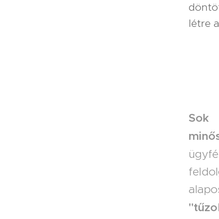
döntö
létre 
Sok 
minős
ügyf
feldo
alap
"tűzo