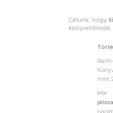
t
Célunk, hogy
könyvelőiroda
Törté
Bart
Könyv
mint 
Már 
játsza
papír