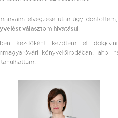
mányaim elvégzése után úgy döntöttem
yvelést választom hivatásul
.
-ben kezdőként kezdtem el dolgozn
nmagyaróvári könyvelőirodában, ahol n
 tanulhattam.