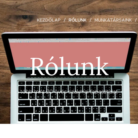
KEZDŐLAP
RÓLUNK
MUNKATÁRSAINK
Rólunk
több mint 20 éves szakmai tapasztalat