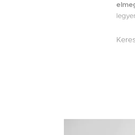
elme
legye
Keres