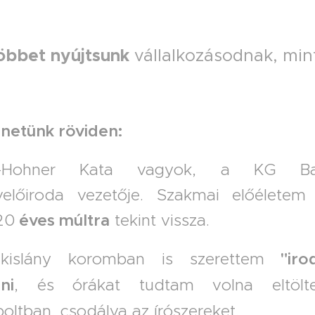
öbbet nyújtsunk
vállalkozásodnak, min
.
netünk röviden:
h-Hohner Kata vagyok, a KG Ba
előiroda vezetője. Szakmai előéletem
20
éves múltra
tekint vissza.
kislány koromban is szerettem
"irod
ni
, és órákat tudtam volna eltölt
boltban, csodálva az írószereket.