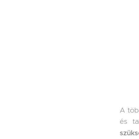
A töb
és t
szük