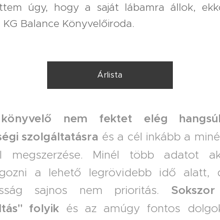
ttem úgy, hogy a saját lábamra állok, ekko
a KG Balance Könyvelőiroda.
Árlista
könyvelő
nem fektet elég hangsú
égi szolgáltatásra
és a cél inkább a miné
él megszerzése. Minél több adatot ak
lgozni a lehető legrövidebb idő alatt,
osság sajnos nem prioritás.
Sokszor
ltás" folyik
és az amúgy fontos dolgo