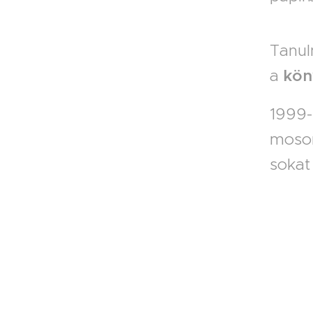
Tanul
a
kön
1999
moso
sokat