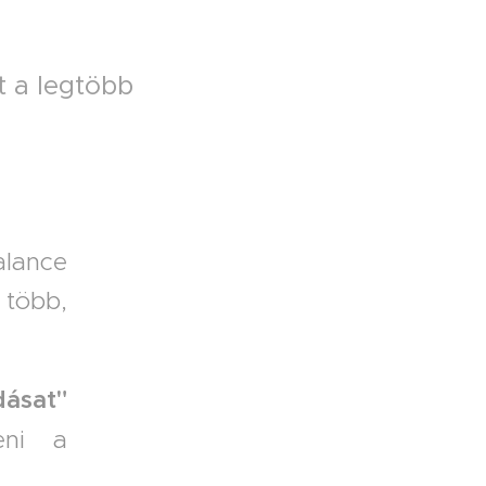
t a legtöbb
lance
 több,
ásat"
eni a