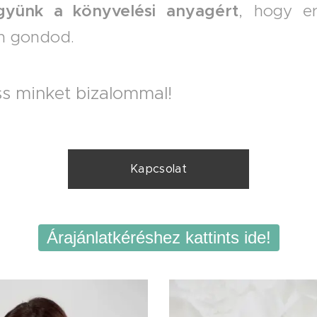
gyünk a könyvelési anyagért
, hogy e
n gondod.
s minket bizalommal!
Kapcsolat
Árajánlatkéréshez kattints ide!