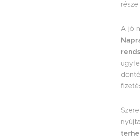
része
A jó 
Napra
rend
ügyf
dönt
fizeté
Szere
nyúj
terhek